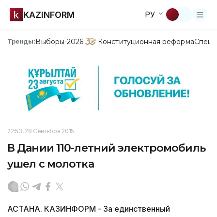
KAZINFORM
РУ
Выборы-2026
Конституционная реформа
Спецп
Тренды:
22:53, 28 Сентября 2015
В Дании 110-летний электромобиль
ушел с молотка
АСТАНА. КАЗИНФОРМ - За единственный