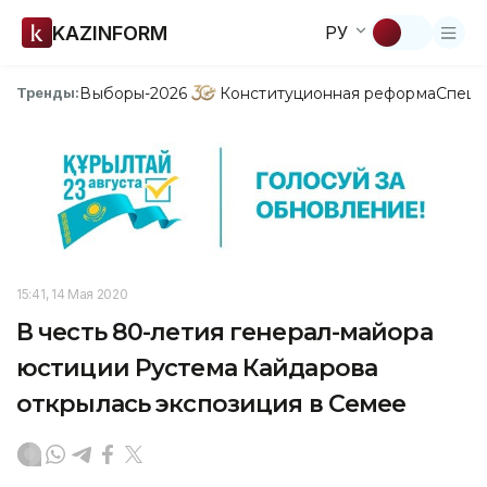
KAZINFORM
РУ
Выборы-2026
Конституционная реформа
Спецп
Тренды:
15:41, 14 Мая 2020
В честь 80-летия генерал-майора
юстиции Рустема Кайдарова
открылась экспозиция в Семее