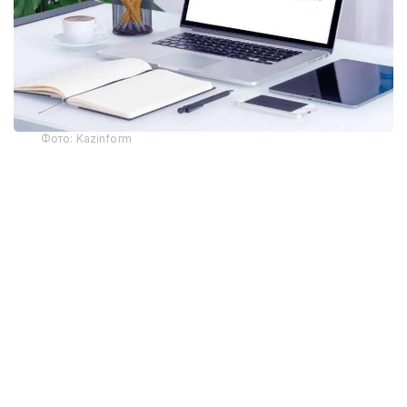
Фото: Kazinform
Самая крупная трагедия на шахте
28 октября на шахте имени Костенко в
Карагандинской области, принадлежащей
компании «АрселорМиттал Темиртау»,
прогремел
взрыв. Предположительно, по информации
компании, в лаве произошел взрыв газометана.
На момент аварии в шахте находилось 252
человека. Из них 46 погибли. Аварийно-
спасательные и поисковые работы проводились
непрерывно на протяжении нескольких суток,