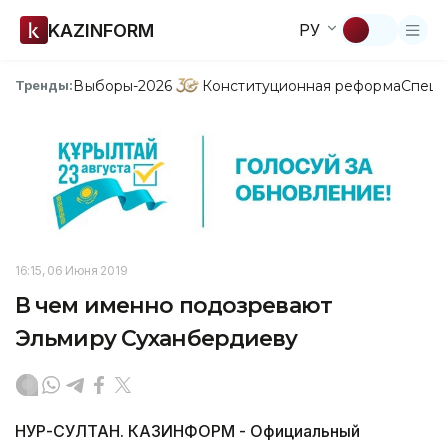
KAZINFORM
РУ
Выборы-2026
Конституционная реформа
Спецп
Тренды:
16:15, 06 Июня 2019
В чем именно подозревают
Эльмиру Суханбердиеву
НУР-СУЛТАН. КАЗИНФОРМ - Официальный