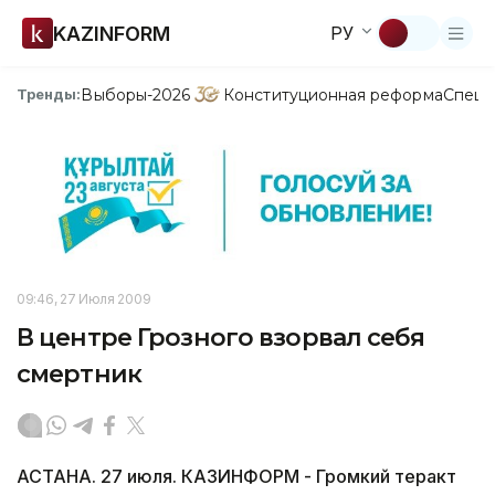
KAZINFORM
РУ
Выборы-2026
Конституционная реформа
Спецп
Тренды:
09:46, 27 Июля 2009
В центре Грозного взорвал себя
смертник
АСТАНА. 27 июля. КАЗИНФОРМ - Громкий теракт