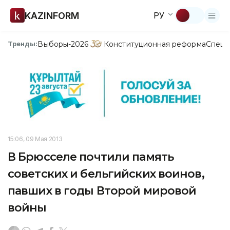
KAZINFORM
РУ
Выборы-2026
Конституционная реформа
Спецп
Тренды:
15:06, 09 Мая 2013
В Брюсселе почтили память
советских и бельгийских воинов,
павших в годы Второй мировой
войны