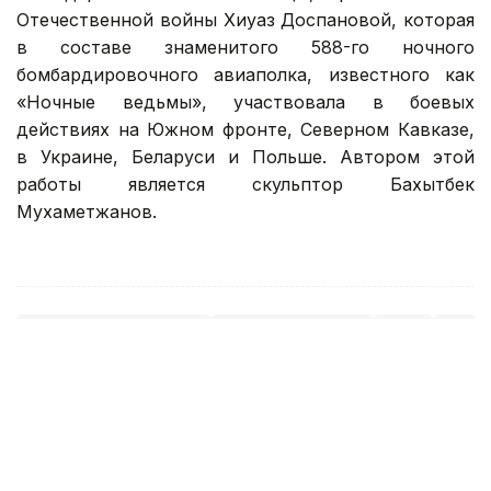
Отечественной войны Хиуаз Доспановой, которая
в составе знаменитого 588-го ночного
бомбардировочного авиаполка, известного как
«Ночные ведьмы», участвовала в боевых
действиях на Южном фронте, Северном Кавказе,
в Украине, Беларуси и Польше. Автором этой
работы является скульптор Бахытбек
Мухаметжанов.
ВЕЛИКАЯ ПОБЕДА
Ерлан Кошанов
ВОВ
Маж
Жанара Мухамедиярова
Автор
10:44, 09 Мая 2026