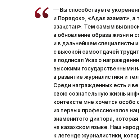
— Вы способствуете укоренен
и Порядок», «Адал азамат», а
Қазақстан». Тем самым вы вно
в обновление образа жизни и с
и в дальнейшем специалисты
с высокой самоотдачей трудит
я подписал Указ о награжден
высокими государственными н
в развитие журналистики и те
Среди награжденных есть и ве
свою сознательную жизнь инф
контексте мне хочется особо
из первых профессионалов на
знаменитого диктора, которая
на казахском языке. Наш наро
к легенде журналистики, кото