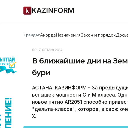
KAZINFORM
Акорда
Назначения
Закон и порядок
Дось
Тренды:
00:17, 08 Мая 2014
В ближайшие дни на Зе
бури
АСТАНА. КАЗИНФОРМ - За предыдущие
вспышек мощности C и М класса. Од
новое пятно AR2051 способно привес
"дельта-класса", которое, в свою о
Х.