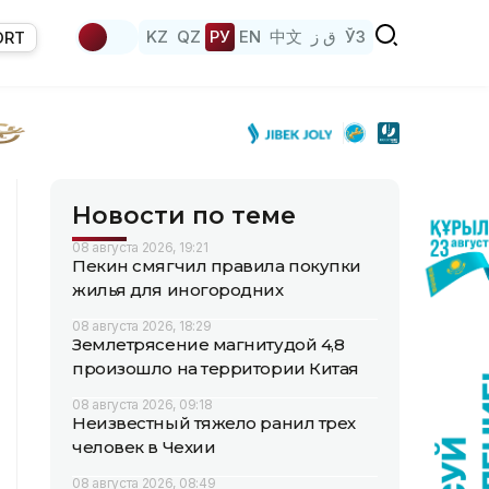
KZ
QZ
РУ
EN
中文
ق ز
ЎЗ
ORT
Новости по теме
08 августа 2026, 19:21
Пекин смягчил правила покупки
жилья для иногородних
08 августа 2026, 18:29
Землетрясение магнитудой 4,8
произошло на территории Китая
08 августа 2026, 09:18
Неизвестный тяжело ранил трех
человек в Чехии
08 августа 2026, 08:49