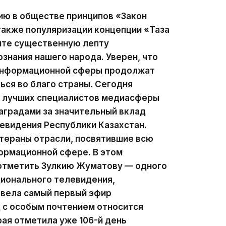
ию в обществе принципов «Закон
 также популяризации концепции «Таза
сите существенную лепту
ознания нашего народа. Уверен, что
 информационной сферы продолжат
ься во благо страны. Сегодня
ии лучших специалистов медиасферы
аградами за значительный вклад
левидения Республики Казахстан.
тераны отрасли, посвятившие всю
ормационной сфере. В этом
 отметить Зулкию Жуматову — одного
ционального телевидения,
 вела самый первый эфир
д с особым почтением относится
рая отметила уже 106-й день