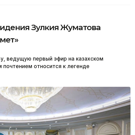
видения Зулкия Жуматова
рмет»
у, ведущую первый эфир на казахском
м почтением относится к легенде