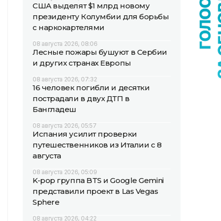
США выделят $1 млрд новому
президенту Колумбии для борьбы
с наркокартелями
08 августа 2026, 08:06
Лесные пожары бушуют в Сербии
и других странах Европы
08 августа 2026, 07:32
16 человек погибли и десятки
пострадали в двух ДТП в
Бангладеш
08 августа 2026, 05:57
Испания усилит проверки
путешественников из Италии с 8
августа
08 августа 2026, 05:09
K-pop группа BTS и Google Gemini
представили проект в Las Vegas
Sphere
08 августа 2026, 04:22