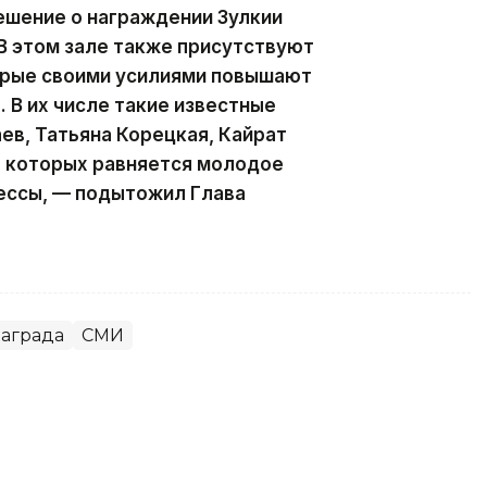
ешение о награждении Зулкии
В этом зале также присутствуют
орые своими усилиями повышают
 В их числе такие известные
ев, Татьяна Корецкая, Кайрат
а которых равняется молодое
ессы, — подытожил Глава
аграда
СМИ