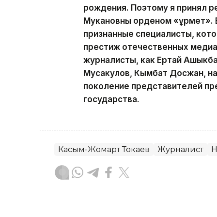
рождения. Поэтому я принял р
Мукановны орденом «Құрмет». 
признанные специалисты, кот
престиж отечественных медиа.
журналисты, как Ертай Ашыкба
Мусакулов, Кымбат Досжан, н
поколение представителей пр
государства.
Касым-Жомарт Токаев
Журналист
Н
Гульжан Тасмаганбетова