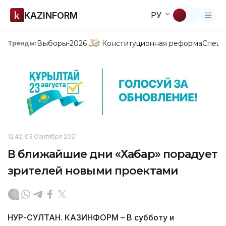
KAZINFORM
РУ
Выборы-2026
Конституционная реформа
Спецп
Тренды:
12:42, 03 Сентября 2021
В ближайшие дни «Хабар» порадует
зрителей новыми проектами
НУР-СУЛТАН. КАЗИНФОРМ – В субботу и