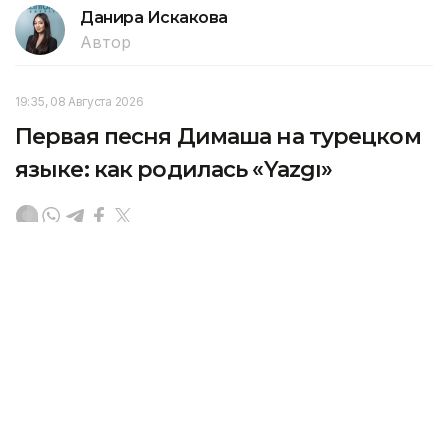
Данира Искакова
Автор
19:35, 08 Августа 2026
Первая песня Димаша на турецком
языке: как родилась «Yazgı»
Димаш Кудайберген представил новую
композицию «Yazgı» — первую авторскую песню
певца на турецком языке, передает Kazinform
со ссылкой на
dimashnews.com.