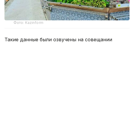
Фото: Kazinform
Такие данные были озвучены на совещании
по вопросам стабилизации цен на социально
значимые продовольственные товары и инфляции
под председательством заместителя Премьер-
министра — министра национальной экономики
Серика Жумангарина.
Как было отмечено на совещании, по итогам июня
годовая инфляция в стране составила 10,3%
против 10,4% месяцем ранее. При этом уровень
инфляции выше среднереспубликанского
сохраняется в 11 регионах. Самые высокие
показатели зарегистрированы в областях Жетысу,
Улытау, а также в Северо-Казахстанской