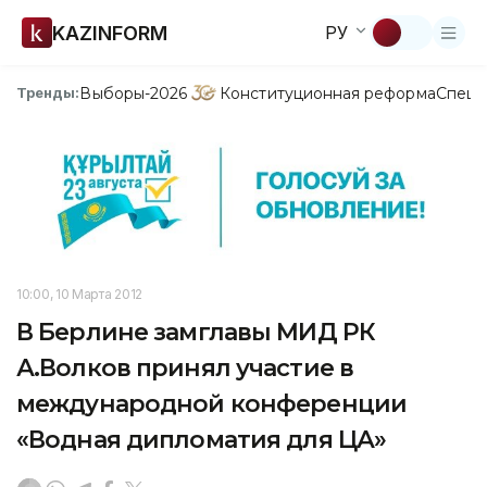
KAZINFORM
РУ
Выборы-2026
Конституционная реформа
Спецп
Тренды:
10:00, 10 Марта 2012
В Берлине замглавы МИД РК
А.Волков принял участие в
международной конференции
«Водная дипломатия для ЦА»