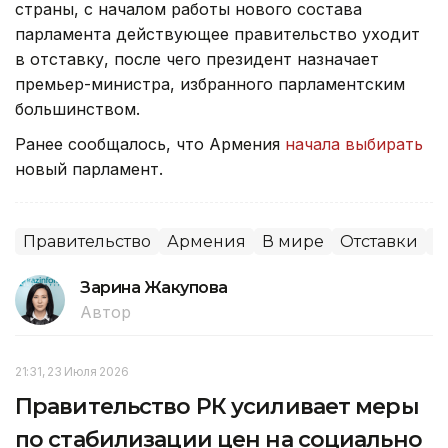
страны, с началом работы нового состава
парламента действующее правительство уходит
в отставку, после чего президент назначает
премьер-министра, избранного парламентским
большинством.
Ранее сообщалось, что Армения
начала выбирать
новый парламент.
Правительство
Армения
В мире
Отставки
П
Зарина Жакупова
Автор
21:31, 23 Июля 2026
Правительство РК усиливает меры
по стабилизации цен на социально