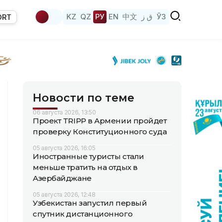
KZ
QZ
РУ
EN
中文
ق ز
ЎЗ
ORT
Новости по теме
06 августа 2026, 13:50
Проект TRIPP в Армении пройдет
проверку Конституционного суда
05 августа 2026, 16:05
Иностранные туристы стали
меньше тратить на отдых в
Азербайджане
05 августа 2026, 12:48
Узбекистан запустил первый
спутник дистанционного