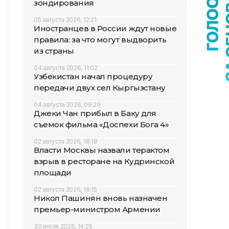
зондирования
05 августа 2026, 12:21
Иностранцев в России ждут новые
правила: за что могут выдворить
из страны
04 августа 2026, 11:02
Узбекистан начал процедуру
передачи двух сел Кыргызстану
04 августа 2026, 09:29
Джеки Чан прибыл в Баку для
съемок фильма «Доспехи Бога 4»
02 августа 2026, 18:18
Власти Москвы назвали терактом
взрыв в ресторане на Кудринской
площади
02 августа 2026, 16:15
Никол Пашинян вновь назначен
премьер-министром Армении
30 июля 2026, 14:25