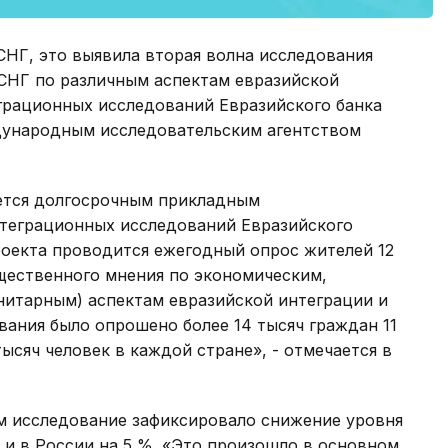
СНГ, это выявила вторая волна исследования
 СНГ по различным аспектам евразийской
грационных исследований Евразийского банка
дународным исследовательским агентством
ется долгосрочным прикладным
теграционных исследований Евразийского
роекта проводится ежегодный опрос жителей 12
бщественного мнения по экономическим,
нитарным) аспектам евразийской интеграции и
вания было опрошено более 14 тысяч граждан 11
тысяч человек в каждой стране», - отмечается в
ом исследование зафиксировало снижение уровня
 и в России на 5 %. «Это произошло в основном