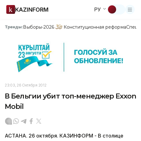
KAZINFORM
РУ
Выборы-2026
Конституционная реформа
Спецп
Тренды:
23:03, 26 Октября 2012
В Бельгии убит топ-менеджер Exxon
Mobil
АСТАНА. 26 октября. КАЗИНФОРМ - В столице