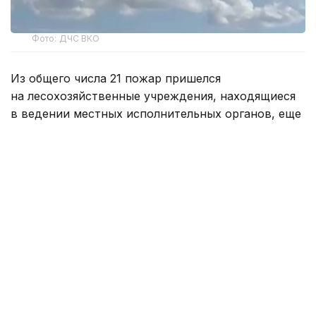
Фото: ДЧС ВКО
Из общего числа 21 пожар пришелся
на лесохозяйственные учреждения, находящиеся
в ведении местных исполнительных органов, еще
26 возгораний произошли на землях
государственного лесного фонда.
В Министерстве отметили, что очаги возгорания
своевременно выявляли благодаря наземному
патрулированию государственной лесной охраны,
авиационному мониторингу РГКП
«Казавиалесоохрана», а также системам раннего
обнаружения лесных пожаров.
Для оперативного реагирования к тушению
привлекали сотрудников государственной лесной