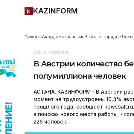
KAZINFORM
Акорда
Назначения
Закон и порядок
Дось
Тренды:
01:23, 03 Марта 2015
В Австрии количество бе
полумиллиона человек
АСТАНА. КАЗИНФОРМ - В Австрии рас
момент не трудоустроены 10,3% авст
прошлого года, сообщает newsbalt.ru
в поисках нового места работы, чис
226 человек.