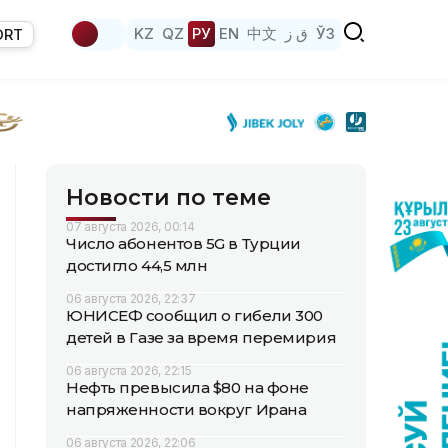
KZ
QZ
РУ
EN
中文
ق ز
ЎЗ
ORT
Новости по теме
07 августа 2026, 00:14
Число абонентов 5G в Турции
достигло 44,5 млн
06 августа 2026, 22:37
ЮНИСЕФ сообщил о гибели 300
детей в Газе за время перемирия
06 августа 2026, 22:15
Нефть превысила $80 на фоне
напряженности вокруг Ирана
06 августа 2026, 22:06