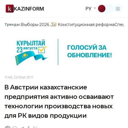
KAZINFORM
РУ
Выборы-2026
Конституционная реформа
Спецп
Тренды:
11:48, 24 Мая 2011
В Австрии казахстанские
предприятия активно осваивают
технологии производства новых
для РК видов продукции