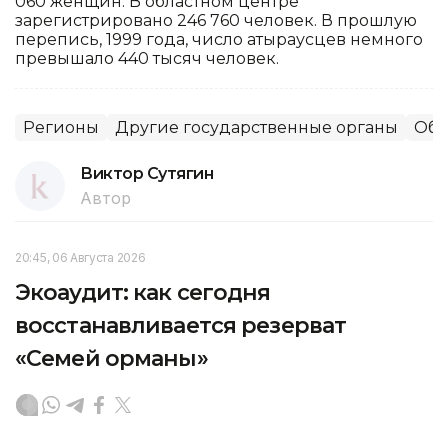
060 женщин. В областном центре
зарегистрировано 246 760 человек. В прошлую
перепись, 1999 года, число атыраусцев немного
превышало 440 тысяч человек.
Регионы
Другие государственные органы
Общ
Виктор Сутягин
Автор
20:45, 06 Августа 2026
Экоаудит: как сегодня
восстанавливается резерват
«Семей орманы»