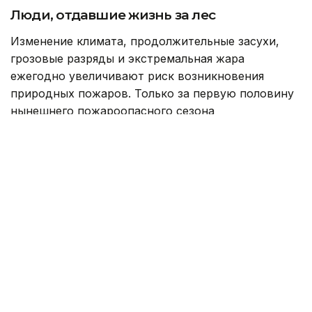
Люди, отдавшие жизнь за лес
Изменение климата, продолжительные засухи,
грозовые разряды и экстремальная жара
ежегодно увеличивают риск возникновения
природных пожаров. Только за первую половину
нынешнего пожароопасного сезона
на территории резервата «Семей орманы»
зарегистрировано 178 возгораний, огнем
уничтожено около тысячи гектаров леса.
Однако трагедия июня 2023 года навсегда
останется самой тяжелой страницей в истории
резервата. Тогда во время тушения пожара
погибли 14 работников лесного хозяйства,
шестеро из которых трудились в Успенском
лесничестве Новошульбинского филиала.
Оператор связи Арай Амирханова хорошо знала
каждого из погибших.