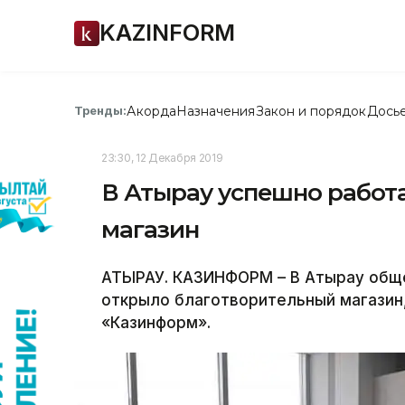
KAZINFORM
Акорда
Назначения
Закон и порядок
Дось
Тренды:
23:30, 12 Декабря 2019
В Атырау успешно работ
магазин
АТЫРАУ. КАЗИНФОРМ – В Атырау обще
открыло благотворительный магазин
«Казинформ».