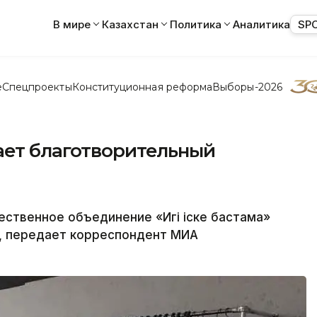
В мире
Казахстан
Политика
Аналитика
SP
е
Спецпроекты
Конституционная реформа
Выборы-2026
ает благотворительный
ственное объединение «Игі іске бастама»
, передает корреспондент МИА