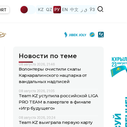
KZ
QZ
РУ
EN
中文
ق ز
ЎЗ
ORT
Новости по теме
08 августа 2026, 21:46
Волонтеры очистили скалы
Каркаралинского нацпарка от
вандальных надписей
08 августа 2026, 21:05
Team KZ уступила российской LIGA
PRO TEAM в лазертаге в финале
«Игр будущего»
08 августа 2026, 20:24
Team KZ выиграла первую карту