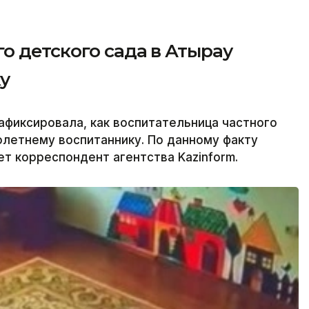
о детского сада в Атырау
у
фиксировала, как воспитательница частного
олетнему воспитаннику. По данному факту
т корреспондент агентства Kazinform.