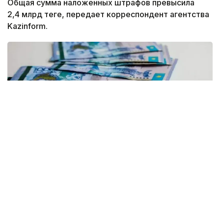
Общая сумма наложенных штрафов превысила
2,4 млрд теңге, передает корреспондент агентства
Kazinform.
Фото: Рүстем Айтхожин/Kazinform
По данным департамента экологии Атырауской
области, за этот период проведено 17
мероприятий государственного контроля
за соблюдением экологических требований.