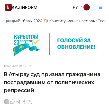
KAZINFORM
РУ
Выборы-2026
Конституционная реформа
Спецп
Тренды:
10:52, 30 Июля 2016
В Атырау суд признал гражданина
пострадавшим от политических
репрессий