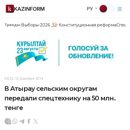
KAZINFORM
РУ
Выборы-2026
Конституционная реформа
Спецп
Тренды:
06:52, 12 Декабря 2014
В Атырау сельским округам
передали спецтехнику на 50 млн.
тенге