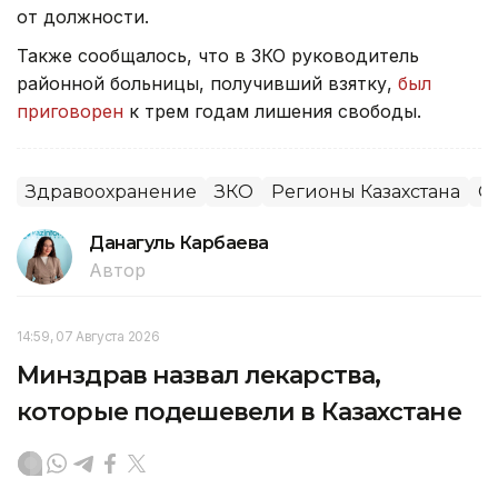
от должности.
Также сообщалось, что в ЗКО руководитель
районной больницы, получивший взятку,
был
приговорен
к трем годам лишения свободы.
Здравоохранение
ЗКО
Регионы Казахстана
О
Данагуль Карбаева
Автор
14:59, 07 Августа 2026
Минздрав назвал лекарства,
которые подешевели в Казахстане