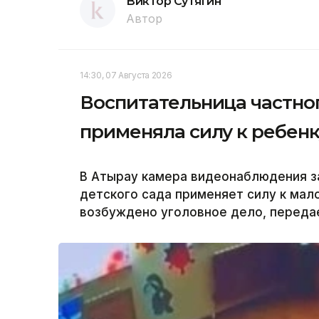
Виктор Сутягин
Автор
14:30, 07 Августа 2026
Воспитательница частног
применяла силу к ребенк
В Атырау камера видеонаблюдения за
детского сада применяет силу к мал
возбуждено уголовное дело, передае