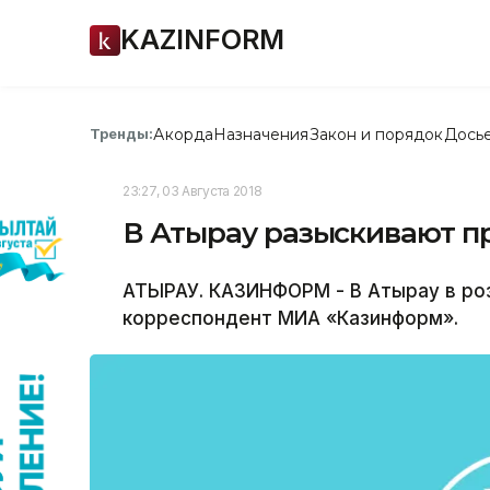
KAZINFORM
Акорда
Назначения
Закон и порядок
Дось
Тренды:
23:27, 03 Августа 2018
В Атырау разыскивают п
АТЫРАУ. КАЗИНФОРМ - В Атырау в ро
корреспондент МИА «Казинформ».