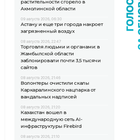
растительности сгорело в
Акмолинской области
09 августа 2026, 06:30
Астану и еще три города накроет
загрязненный воздух
08 августа 2026, 22:47
Торговля людьми и органами: в
Жамбылской области
заблокировали почти 3,5 тысячи
сайтов
08 августа 2026, 21:46
Волонтеры очистили скалы
Каркаралинского нацпарка от
вандальных надписей
08 августа 2026, 21:20
Казахстан вошел в
международную сеть AI-
инфраструктуры Firebird
08 августа 2026, 21:10