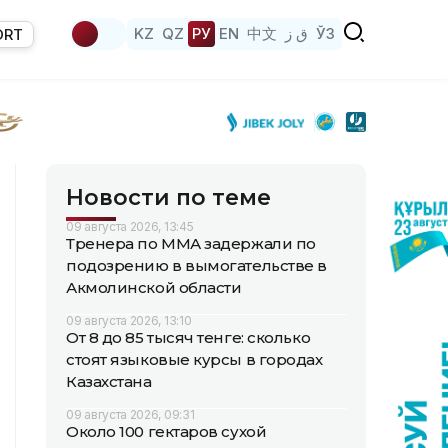
KZ
QZ
РУ
EN
中文
ق ز
ЎЗ
ORT
Новости по теме
09 августа 2026, 13:45
Тренера по ММА задержали по
подозрению в вымогательстве в
Акмолинской области
09 августа 2026, 13:10
От 8 до 85 тысяч тенге: сколько
стоят языковые курсы в городах
Казахстана
09 августа 2026, 09:31
Около 100 гектаров сухой