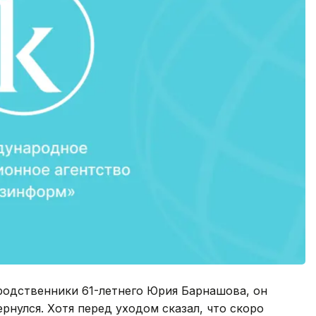
родственники 61-летнего Юрия Барнашова, он
ернулся. Хотя перед уходом сказал, что скоро