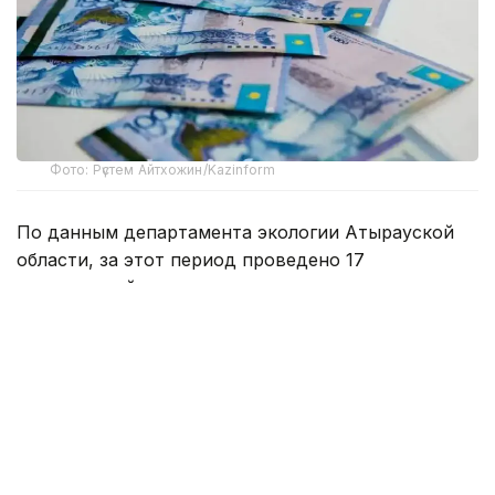
Фото: Рүстем Айтхожин/Kazinform
По данным департамента экологии Атырауской
области, за этот период проведено 17
мероприятий государственного контроля
за соблюдением экологических требований.
В их числе пять профилактических проверок, семь
внеплановых и пять проверок на соответствие
установленным требованиям.
В ходе проверок выявлено 68 нарушений
экологического законодательства, по которым
выдано 17 предписаний об устранении