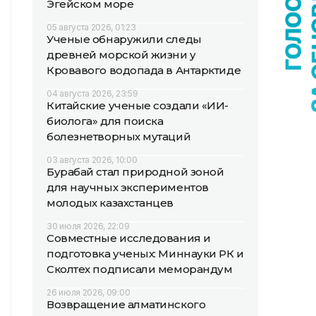
Эгейском море
05 августа 2026, 01:23
Ученые обнаружили следы
древней морской жизни у
Кровавого водопада в Антарктиде
04 августа 2026, 23:59
Китайские ученые создали «ИИ-
биолога» для поиска
болезнетворных мутаций
03 августа 2026, 10:00
Бурабай стал природной зоной
для научных экспериментов
молодых казахстанцев
30 июля 2026, 22:09
Совместные исследования и
подготовка ученых: Миннауки РК и
Сколтех подписали меморандум
26 июля 2026, 09:00
Возвращение алматинского