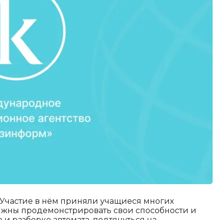
Участие в нём приняли учащиеся многих
олжны продемонстрировать свои способности и
 и разборке автомата, подтянуться на