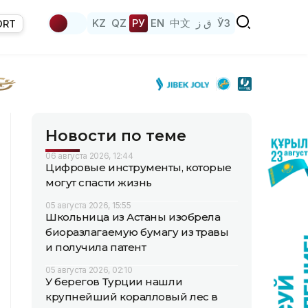
KZ
QZ
РУ
EN
中文
ق ز
ЎЗ
ORT
Новости по теме
06 августа 2026, 12:44
Цифровые инструменты, которые
могут спасти жизнь
05 августа 2026, 15:55
Школьница из Астаны изобрела
биоразлагаемую бумагу из травы
и получила патент
05 августа 2026, 02:10
У берегов Турции нашли
крупнейший коралловый лес в