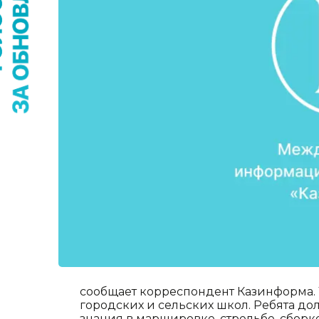
сообщает корреспондент Казинформа. 
городских и сельских школ. Ребята д
знания в маршировке, стрельбе, сборке