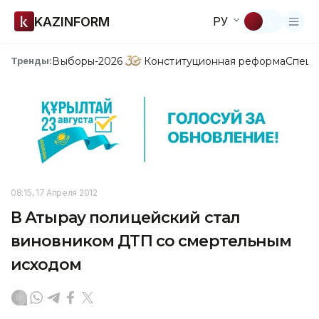
KAZINFORM
РУ
Выборы-2026
Конституционная реформа
Спецп
Тренды:
08:15, 17 Апреля 2012
В Атырау полицейский стал
виновником ДТП со смертельным
исходом