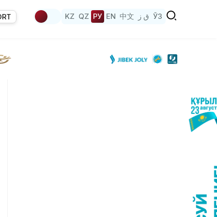
KZ
QZ
РУ
EN
中文
ق ز
ЎЗ
ORT