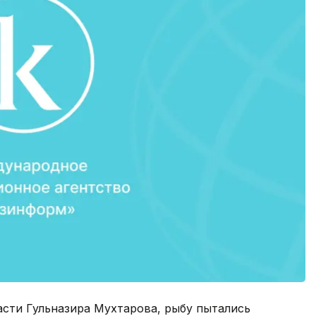
асти Гульназира Мухтарова, рыбу пытались