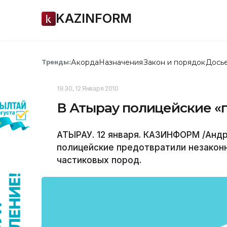
KAZINFORM
Акорда
Назначения
Закон и порядок
Дось
Тренды:
19:30, 12 Января 2010
В Атырау полицейские «
АТЫРАУ. 12 января. КАЗИНФОРМ /Андр
полицейские предотвратили незаконн
частиковых пород.