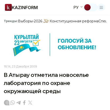
KAZINFORM
РУ
Выборы-2026
Конституционная реформа
Спецп
Тренды:
16:14, 23 Декабря 2009
В Атырау отметила новоселье
лаборатория по охране
окружающей среды