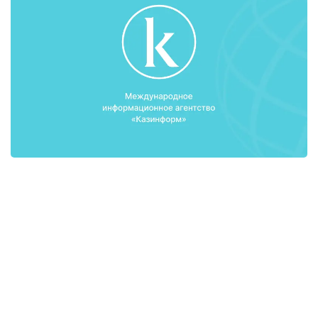
Заместитель Председателя Правления АО
«Холдинг «КазАгро» Айгуль Мухамадиева
рассказала о развитии женского
предпринимательства в сельском хозяйстве
Казахстана. Согласно статистическим данным, в
Казахстане большое количество занятых в
экономике женщин приходится на аграрную
отрасль. Она входит в тройку наиболее