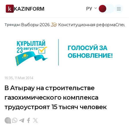
KAZINFORM
РУ
Выборы-2026
Конституционная реформа
Спецп
Тренды:
16:35, 11 Мая 2014
В Атырау на строительстве
газохимического комплекса
трудоустроят 15 тысяч человек