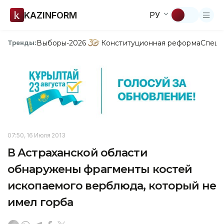
KAZINFORM
РУ
Выборы-2026
Конституционная реформа
Спецп
Тренды:
07:50, 16 Июля 2013
В Астраханской области
обнаружены фрагменты костей
ископаемого верблюда, который не
имел горба