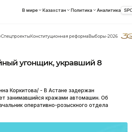
В мире
Казахстан
Политика
Аналитика
SP
е
Спецпроекты
Конституционная реформа
Выборы-2026
йный угонщик, укравший 8
на Коркитова/ - В Астане задержан
лет занимавшийся кражами автомашин. Об
начальник оперативно-розыскного отдела