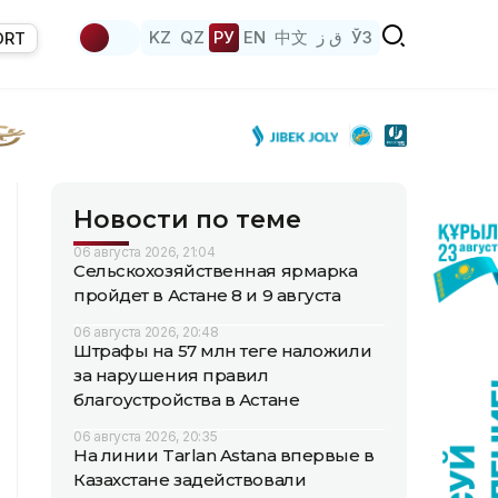
KZ
QZ
РУ
EN
中文
ق ز
ЎЗ
ORT
Новости по теме
06 августа 2026, 21:04
Сельскохозяйственная ярмарка
пройдет в Астане 8 и 9 августа
06 августа 2026, 20:48
Штрафы на 57 млн теңге наложили
за нарушения правил
благоустройства в Астане
06 августа 2026, 20:35
На линии Tarlan Astana впервые в
Казахстане задействовали