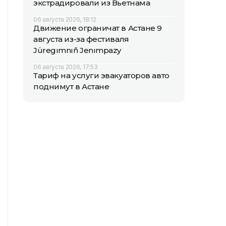
экстрадировали из Вьетнама
06 августа 2026, 18:12
Движение ограничат в Астане 9
августа из-за фестиваля
Jüregımnıñ Jenımpazy
06 августа 2026, 17:53
Тариф на услуги эвакуаторов авто
поднимут в Астане