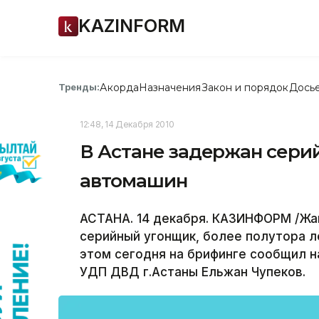
KAZINFORM
Акорда
Назначения
Закон и порядок
Дось
Тренды:
12:48, 14 Декабря 2010
В Астане задержан сери
автомашин
АСТАНА. 14 декабря. КАЗИНФОРМ /Жан
серийный угонщик, более полутора 
этом сегодня на брифинге сообщил 
УДП ДВД г.Астаны Ельжан Чупеков.