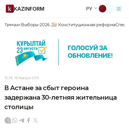
KAZINFORM
РУ
Выборы-2026
Конституционная реформа
Спецп
Тренды:
15:28, 18 Января 2010
В Астане за сбыт героина
задержана 30-летняя жительница
столицы