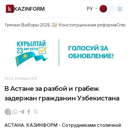
KAZINFORM
РУ
Выборы-2026
Конституционная реформа
Спецп
Тренды:
10:53, 29 Июня 2015
В Астане за разбой и грабеж
задержан гражданин Узбекистана
АСТАНА. КАЗИНФОРМ - Сотрудниками столичной