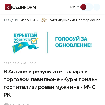
KAZINFORM
РУ
Выборы-2026
Конституционная реформа
Спецп
Тренды:
09:30, 06 Декабря 2010
В Астане в результате пожара в
торговом павильоне «Куры гриль»
госпитализирован мужчина - МЧС
РК