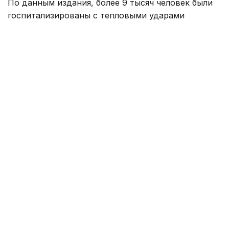
По данным издания, более 9 тысяч человек были
госпитализированы с тепловыми ударами
в Японии за минувшую неделю. Об этом
свидетельствуют данные, опубликованные
министерством по административным делам
и коммуникациям страны, которое курирует
работу спасательных служб.
По информации ведомства, с 27 июля
по 2 августа в больницы доставили 9 180 человек,
семь из них скончались. С начала мая, когда
власти начали публиковать еженедельную
статистику, число госпитализированных
превысило 52 тыс. человек, а количество умерших
достигло 79.
Самые высокие температуры в Японии
традиционно наблюдаются в июле и августе.
В последние недели в отдельных районах страны