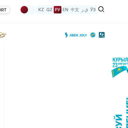
KZ
QZ
РУ
EN
中文
ق ز
ЎЗ
ORT