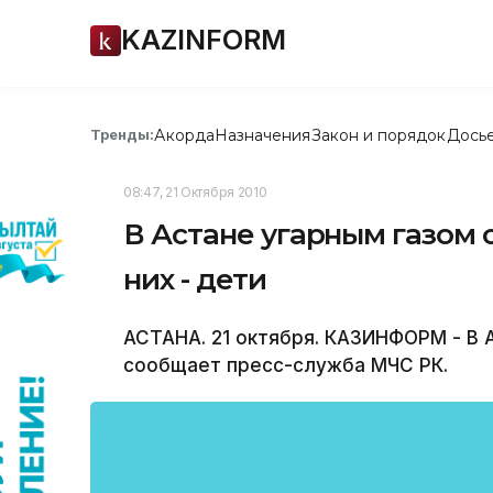
KAZINFORM
Акорда
Назначения
Закон и порядок
Дось
Тренды:
08:47, 21 Октября 2010
В Астане угарным газом о
них - дети
АСТАНА. 21 октября. КАЗИНФОРМ - В 
сообщает пресс-служба МЧС РК.