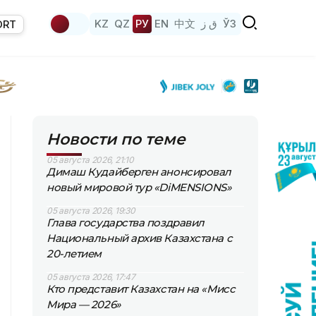
KZ
QZ
РУ
EN
中文
ق ز
ЎЗ
ORT
Новости по теме
05 августа 2026, 21:10
Димаш Кудайберген анонсировал
новый мировой тур «DiMENSIONS»
05 августа 2026, 19:30
Глава государства поздравил
Национальный архив Казахстана с
20-летием
05 августа 2026, 17:47
Кто представит Казахстан на «Мисс
Мира — 2026»