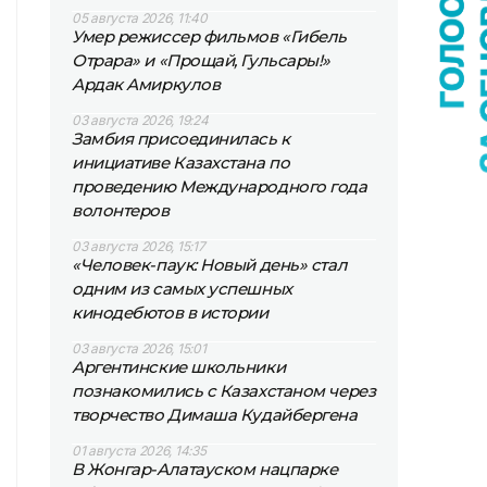
05 августа 2026, 11:40
Умер режиссер фильмов «Гибель
Отрара» и «Прощай, Гульсары!»
Ардак Амиркулов
03 августа 2026, 19:24
Замбия присоединилась к
инициативе Казахстана по
проведению Международного года
волонтеров
03 августа 2026, 15:17
«Человек-паук: Новый день» стал
одним из самых успешных
кинодебютов в истории
03 августа 2026, 15:01
Аргентинские школьники
познакомились с Казахстаном через
творчество Димаша Кудайбергена
01 августа 2026, 14:35
В Жонгар-Алатауском нацпарке