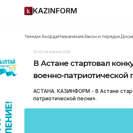
KAZINFORM
Акорда
Назначения
Закон и порядок
Дось
Тренды:
12:43, 08 Апреля 2015
В Астане стартовал конк
военно-патриотической 
АСТАНА. КАЗИНФОРМ - В Астане стар
патриотической песни».