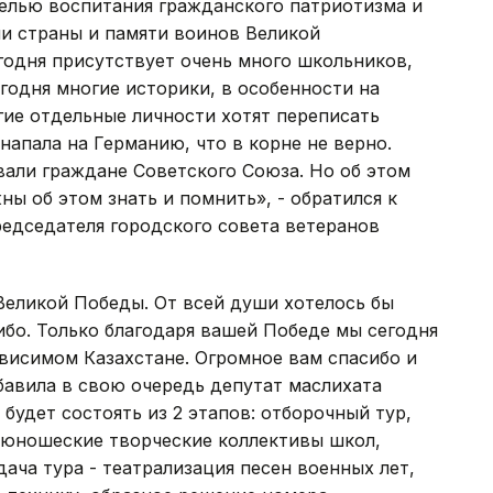
елью воспитания гражданского патриотизма и
ии страны и памяти воинов Великой
годня присутствует очень много школьников,
одня многие историки, в особенности на
гие отдельные личности хотят переписать
напала на Германию, что в корне не верно.
вали граждане Советского Союза. Но об этом
ы об этом знать и помнить», - обратился к
едседателя городского совета ветеранов
 Великой Победы. От всей души хотелось бы
ибо. Только благодаря вашей Победе мы сегодня
исимом Казахстане. Огромное вам спасибо и
обавила в свою очередь депутат маслихата
будет состоять из 2 этапов: отборочный тур,
и юношеские творческие коллективы школ,
дача тура - театрализация песен военных лет,