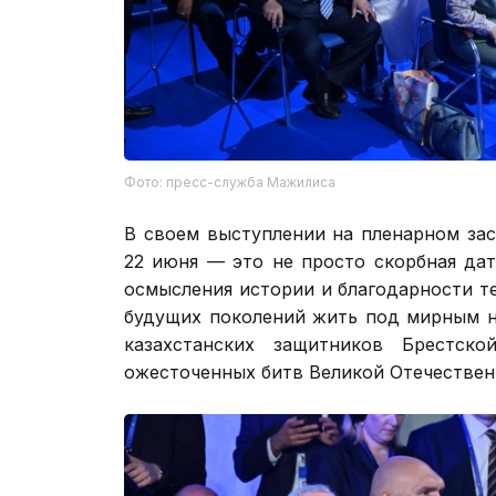
Фото: пресс-служба Мажилиса
В своем выступлении на пленарном за
22 июня — это не просто скорбная дат
осмысления истории и благодарности т
будущих поколений жить под мирным н
казахстанских защитников Брестс
ожесточенных битв Великой Отечествен