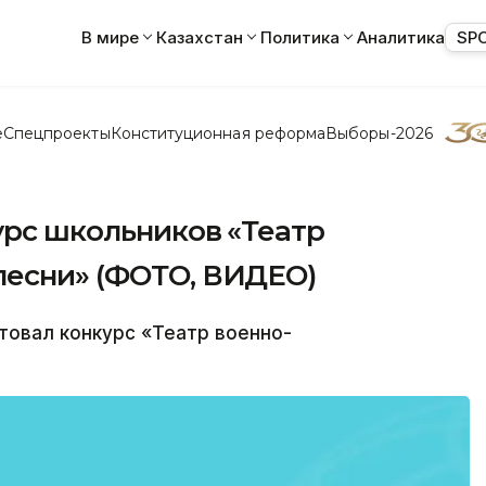
В мире
Казахстан
Политика
Аналитика
SP
е
Спецпроекты
Конституционная реформа
Выборы-2026
урс школьников «Театр
песни» (ФОТО, ВИДЕО)
товал конкурс «Театр военно-