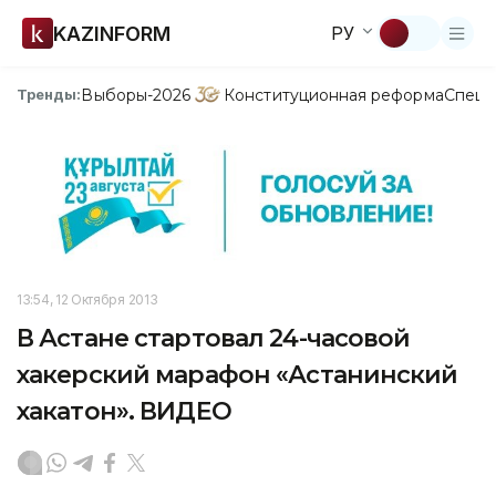
KAZINFORM
РУ
Выборы-2026
Конституционная реформа
Спецп
Тренды:
13:54, 12 Октября 2013
В Астане стартовал 24-часовой
хакерский марафон «Астанинский
хакатон». ВИДЕО