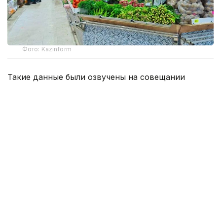
Фото: Kazinform
Такие данные были озвучены на совещании
по вопросам стабилизации цен на социально
значимые продовольственные товары и инфляции
под председательством заместителя Премьер-
министра — министра национальной экономики
Серика Жумангарина.
Как было отмечено на совещании, по итогам июня
годовая инфляция в стране составила 10,3%
против 10,4% месяцем ранее. При этом уровень
инфляции выше среднереспубликанского
сохраняется в 11 регионах. Самые высокие
показатели зарегистрированы в областях Жетысу,