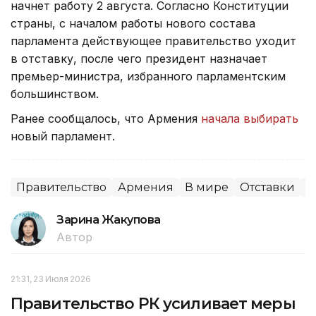
начнет работу 2 августа. Согласно Конституции
страны, с началом работы нового состава
парламента действующее правительство уходит
в отставку, после чего президент назначает
премьер-министра, избранного парламентским
большинством.
Ранее сообщалось, что Армения
начала выбирать
новый парламент.
Правительство
Армения
В мире
Отставки
П
Зарина Жакупова
Автор
21:31, 23 Июля 2026
Правительство РК усиливает меры