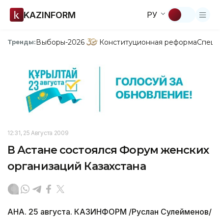
KAZINFORM
РУ
Выборы-2026
Конституционная реформа
Спецп
Тренды:
12:31, 25 Августа 2009
В Астане состоялся Форум женских
организаций Казахстана
АНА. 25 августа. КАЗИНФОРМ /Руслан Сулейменов/