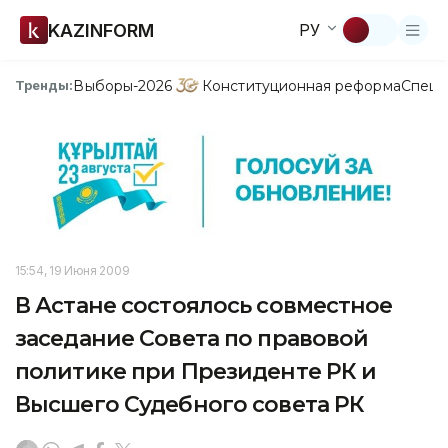
KAZINFORM
РУ
Выборы-2026
Конституционная реформа
Спецп
Тренды:
15:54, 19 Июня 2009
В Астане состоялось совместное
заседание Совета по правовой
политике при Президенте РК и
Высшего Судебного совета РК