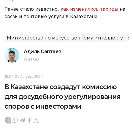
Ранее стало известно,
как изменились тарифы
на
связь и почтовые услуги в Казахстане.
Министерство по искусственному интеллекту
З
Адиль Саптаев
Автор
16:07, 06 Августа 2026
В Казахстане создадут комиссию
для досудебного урегулирования
споров с инвесторами