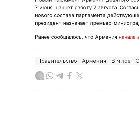
7 июня, начнет работу 2 августа. Согла
нового состава парламента действующее
президент назначает премьер-министра
Ранее сообщалось, что Армения
начала 
Правительство
Армения
В мире
О
Зарина Жакупова
Автор
21:31, 23 Июля 2026