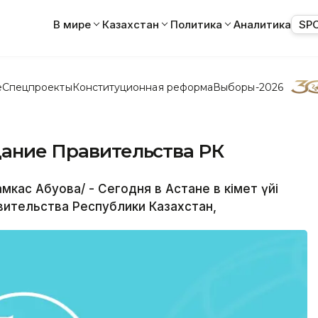
В мире
Казахстан
Политика
Аналитика
SP
е
Спецпроекты
Конституционная реформа
Выборы-2026
дание Правительства РК
ас Абуова/ - Сегодня в Астане в Үкімет үйі
ительства Республики Казахстан,