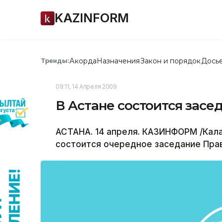
KAZINFORM
Акорда
Назначения
Закон и порядок
Дось
Тренды:
09:11, 14 Апреля 2009
В Астане состоится засе
АСТАНА. 14 апреля. КАЗИНФОРМ /Каламк
состоится очередное заседание Прав