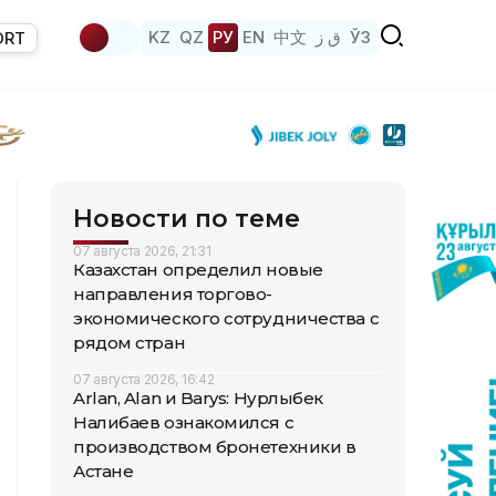
KZ
QZ
РУ
EN
中文
ق ز
ЎЗ
ORT
Новости по теме
07 августа 2026, 21:31
Казахстан определил новые
направления торгово-
экономического сотрудничества с
рядом стран
07 августа 2026, 16:42
Arlan, Alan и Barys: Нурлыбек
Налибаев ознакомился с
производством бронетехники в
Астане