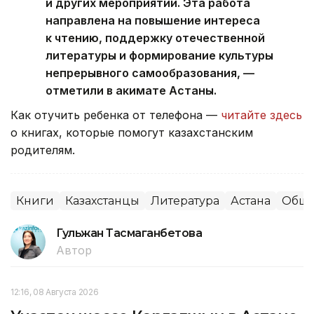
и других мероприятий. Эта работа
направлена на повышение интереса
к чтению, поддержку отечественной
литературы и формирование культуры
непрерывного самообразования, —
отметили в акимате Астаны.
Как отучить ребенка от телефона —
читайте здесь
о книгах, которые помогут казахстанским
родителям.
Книги
Казахстанцы
Литература
Астана
Обще
Гульжан Тасмаганбетова
Автор
12:16, 08 Августа 2026