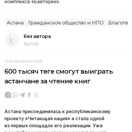
комплекса «Байтерек».
Астана
Гражданское общество и НПО
Благотво
без автора
Автор
12:44, 08 Августа 2026
600 тысяч теңге смогут выиграть
астанчане за чтение книг
Астана присоединилась к республиканскому
проекту «Читающая нация» и стала одной
из первых площадок его реализации. Уже