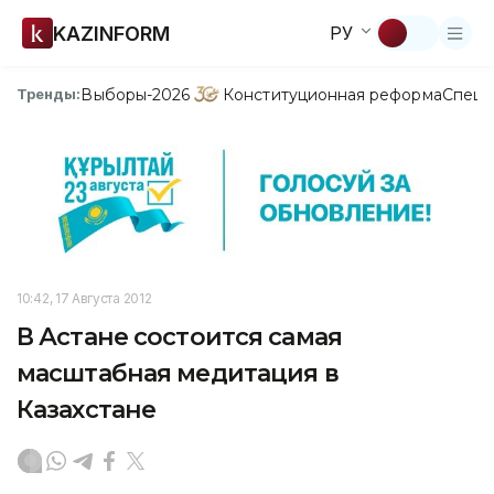
KAZINFORM
РУ
Выборы-2026
Конституционная реформа
Спецп
Тренды:
10:42, 17 Августа 2012
В Астане состоится самая
масштабная медитация в
Казахстане