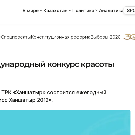
В мире
Казахстан
Политика
Аналитика
SP
е
Спецпроекты
Конституционная реформа
Выборы-2026
дународный конкурс красоты
В ТРК «Ханшатыр» состоится ежегодный
сс Ханшатыр 2012».