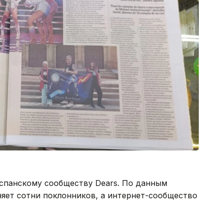
испанскому сообществу Dears. По данным
няет сотни поклонников, а интернет-сообщество
. Многие из них регулярно посещают концерты
ие поездки «туризмом Димаша».