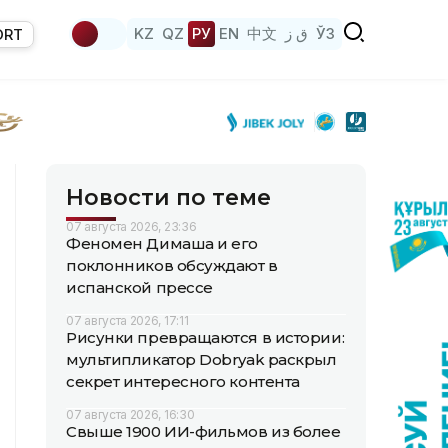
KZ
QZ
РУ
EN
中文
ق ز
ЎЗ
ORT
Новости по теме
07 августа 2026, 23:36
Феномен Димаша и его
поклонников обсуждают в
испанской прессе
07 августа 2026, 17:11
Рисунки превращаются в истории:
мультипликатор Dobryak раскрыл
секрет интересного контента
07 августа 2026, 16:30
Свыше 1900 ИИ-фильмов из более