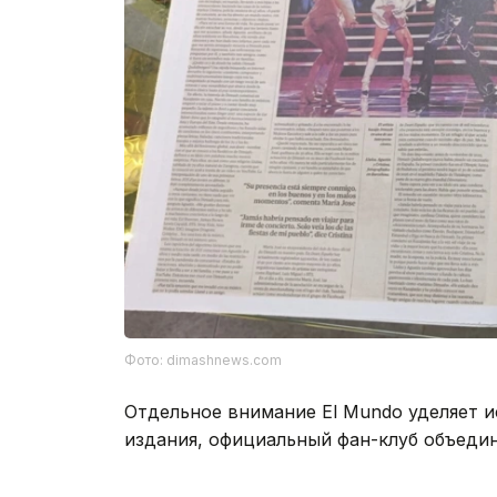
Фото: dimashnews.com
Отдельное внимание El Mundo уделяет 
издания, официальный фан-клуб объеди
насчитывает около 18 тысяч участников
Димаша в разных странах, называя так