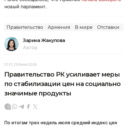
новый парламент.
Правительство
Армения
В мире
Отставки
П
Зарина Жакупова
Автор
21:31, 23 Июля 2026
Правительство РК усиливает меры
по стабилизации цен на социально
значимые продукты
По итогам трех недель июля средний индекс цен