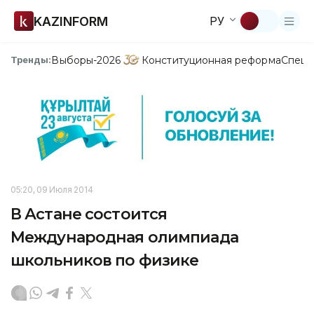
KAZINFORM
РУ
Выборы-2026
Конституционная реформа
Спецп
Тренды:
05:20, 09 Июля 2014
В Астане состоится
Международная олимпиада
школьников по физике