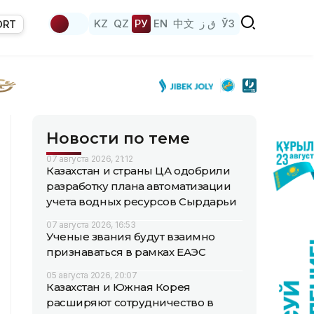
KZ
QZ
РУ
EN
中文
ق ز
ЎЗ
ORT
Новости по теме
07 августа 2026, 21:12
Казахстан и страны ЦА одобрили
разработку плана автоматизации
учета водных ресурсов Сырдарьи
07 августа 2026, 16:53
Ученые звания будут взаимно
признаваться в рамках ЕАЭС
05 августа 2026, 20:07
Казахстан и Южная Корея
расширяют сотрудничество в