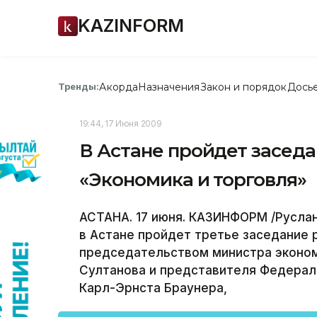
KAZINFORM
Акорда
Назначения
Закон и порядок
Дось
Тренды:
19:44, 17 Июня 2009
В Астане пройдет засед
«Экономика и торговля»
АСТАНА. 17 июня. КАЗИНФОРМ /Русла
в Астане пройдет третье заседание 
председательством министра эконом
Султанова и представителя Федерал
Карл-Эрнста Браунера,