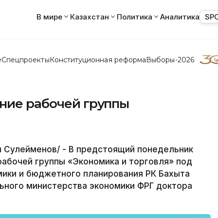
В мире
Казахстан
Политика
Аналитика
SP
е
Спецпроекты
Конституционная реформа
Выборы-2026
ание рабочей группы
н Сулейменов/ - В предстоящий понедельник
рабочей группы «Экономика и торговля» под
ики и бюджетного планирования РК Бахыта
ьного министерства экономики ФРГ доктора