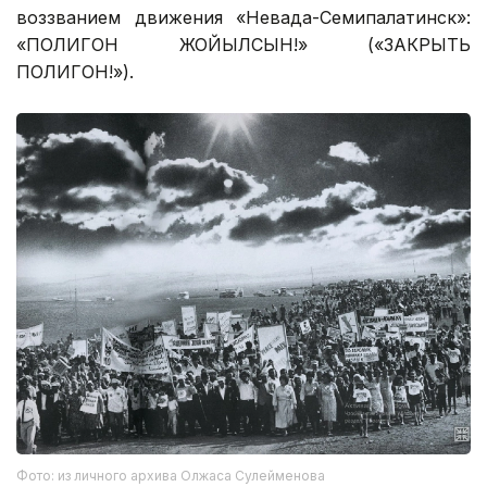
воззванием движения «Невада-Семипалатинск»:
«ПОЛИГОН ЖОЙЫЛСЫН!» («ЗАКРЫТЬ
ПОЛИГОН!»).
Фото: из личного архива Олжаса Сулейменова