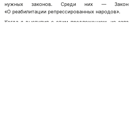
нужных законов. Среди них — Закон
«О реабилитации репрессированных народов».
Когда я выступил с этим предложением, из зала
поднялся юрист и заявил: «То, что
Вы предлагаете — юридически неграмотно.
Реабилитировать можно отдельную личность,
но не целые народы!»
Я ответил: «Значит, репрессировать целые
народы можно, а реабилитировать нельзя?»
За Закон проголосовали сразу и через некоторое
время приняли. О таких эпизодах нужно
рассказывать и нынешним депутатам.