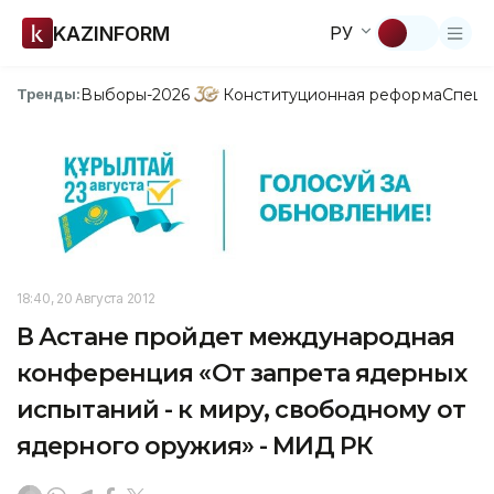
KAZINFORM
РУ
Выборы-2026
Конституционная реформа
Спецп
Тренды:
18:40, 20 Августа 2012
В Астане пройдет международная
конференция «От запрета ядерных
испытаний - к миру, свободному от
ядерного оружия» - МИД РК