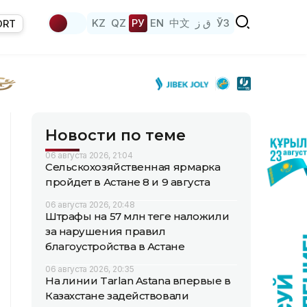
KZ
QZ
РУ
EN
中文
ق ز
ЎЗ
ORT
Новости по теме
06 августа 2026, 21:04
Сельскохозяйственная ярмарка
пройдет в Астане 8 и 9 августа
06 августа 2026, 20:48
Штрафы на 57 млн теңге наложили
за нарушения правил
благоустройства в Астане
06 августа 2026, 20:35
На линии Tarlan Astana впервые в
Казахстане задействовали