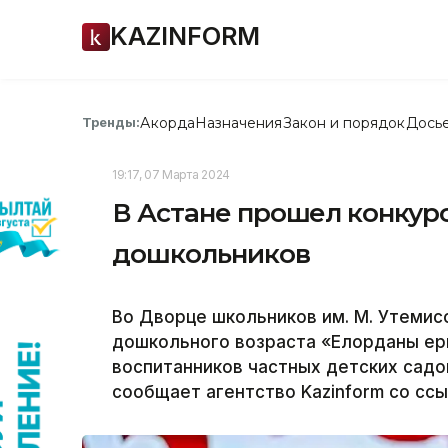
KAZINFORM
Акорда
Назначения
Закон и порядок
Дось
Тренды:
19:17, 07 Марта 2024
В Астане прошел конкурс
дошкольников
Во Дворце школьников им. М. Утемис
дошкольного возраста «Елорданың ер
воспитанников частных детских садо
сообщает агентство Kazinform со сс