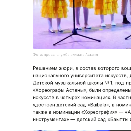
Фото: пресс-служба акимата Астаны
Решением жюри, в состав которого вош
национального университета искусств,
Детской музыкальной школы № 1, под п
«Хореографы Астаны», были определены
искусств в четырех номинациях. В част
удостоен детский сад «Baibala», в номин
также в номинации «Хореография» — «А
инструментах» — детский сад «Бақытты б