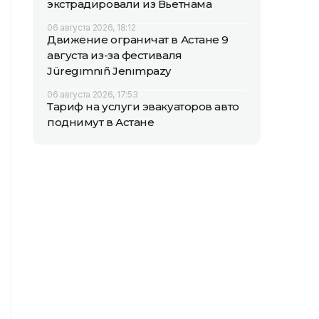
экстрадировали из Вьетнама
06 августа 2026, 18:12
Движение ограничат в Астане 9
августа из-за фестиваля
Jüregımnıñ Jenımpazy
06 августа 2026, 17:53
Тариф на услуги эвакуаторов авто
поднимут в Астане