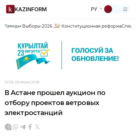
KAZINFORM
РУ
Выборы-2026
Конституционная реформа
Спецп
Тренды:
12:56, 06 Июня 2018
В Астане прошел аукцион по
отбору проектов ветровых
электростанций