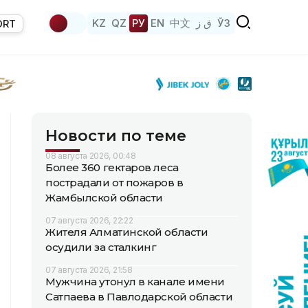
KZ
QZ
РУ
EN
中文
ق ز
ЎЗ
ORT
Новости по теме
08 августа 2026, 00:48
Более 360 гектаров леса
пострадали от пожаров в
Жамбылской области
07 августа 2026, 22:22
Жителя Алматинской области
осудили за сталкинг
07 августа 2026, 21:58
Мужчина утонул в канале имени
Сатпаева в Павлодарской области