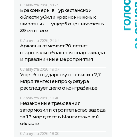
07 августа 2026, 21:24
Браконьеры в Туркестанской
области убили краснокнижных
животных — ущерб оценивается в
39 млн теңге
07 августа 2026, 20:52
Аркалык отмечает 70-летие:
стартовали областная спартакиада
и праздничные мероприятия
07 августа 2026, 19:07
Ущерб государству превысил 2,7
млрд тенге: Генпрокуратура
расследует дело о контрабанде
07 августа 2026, 18:48
Незаконные требования
затормозили строительство завода
за 1,3 млрд теңге в Мангистауской
области
07 августа 2026, 18:00