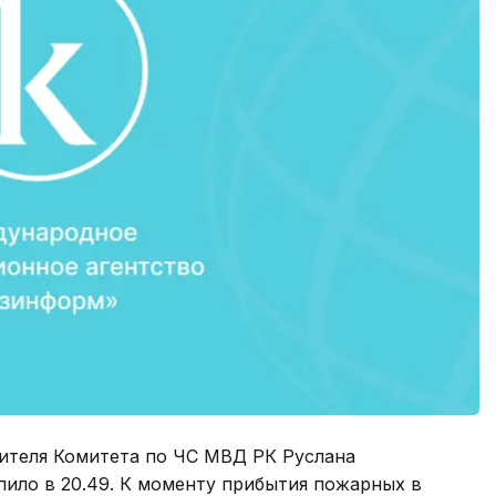
ителя Комитета по ЧС МВД РК Руслана
ило в 20.49. К моменту прибытия пожарных в