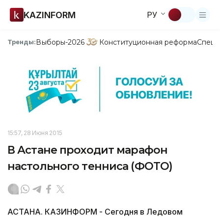
KAZINFORM
РУ
Выборы-2026
Конституционная реформа
Спецп
Тренды:
15:57, 28 Июня 2015
В Астане проходит марафон
настольного тенниса (ФОТО)
АСТАНА. КАЗИНФОРМ - Сегодня в Ледовом