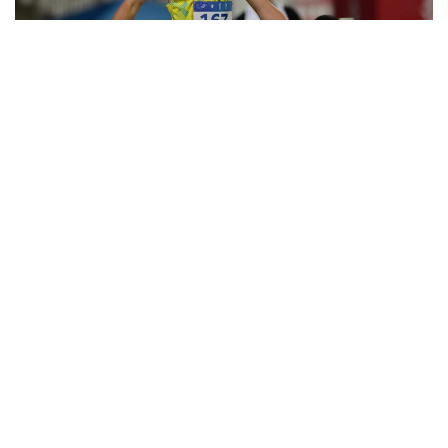
Фото: НОК РК
Казахстанец в квалификации показал 61.37 метра.
Этот результат стал новым рекордом страны в
категории U20.
Сажнев вышел в финал с шестого места.
Розыгрыш наград в этой дисциплине состоится 9
августа.
Ранее казахстанка Анна Черкашина
установила
рекорд
страны и вышла в финал чемпионата мира
по легкой атлетике.