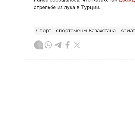
стрельбе из лука в Турции.
Спорт
спортсмены Казахстана
Азиа
Гульжан Тасмаганбетова
Автор
22:57, 07 Августа 2026
Казахстанская теннисис
турнира W75 в Испании