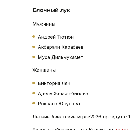
Блочный лук
Мужчины
Андрей Тютюн
Акбарали Карабаев
Муса Дильмухамет
Женщины
Виктория Лян
Адель Жексенбинова
Роксана Юнусова
Летние Азиатские игры-2026 пройдут с 1
Ранее сообщалось, что Казахстан
дважд