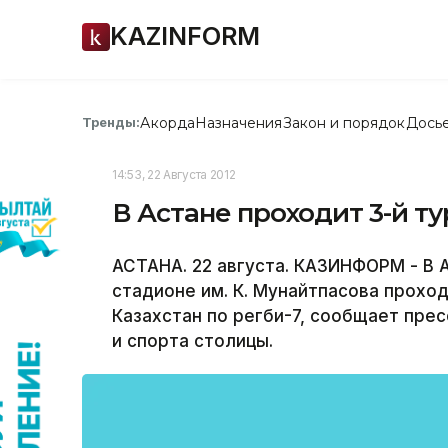
KAZINFORM
Акорда
Назначения
Закон и порядок
Дось
Тренды:
14:53, 22 Августа 2012
В Астане проходит 3-й ту
АСТАНА. 22 августа. КАЗИНФОРМ - В А
стадионе им. К. Мунайтпасова прохо
Казахстан по регби-7, сообщает пре
и спорта столицы.