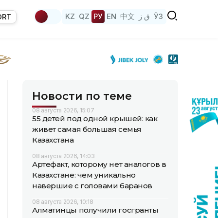
KZ
QZ
РУ
EN
中文
ق ز
ЎЗ
ORT
Новости по теме
08 августа 2026, 15:07
55 детей под одной крышей: как
живет самая большая семья
Казахстана
08 августа 2026, 14:03
Артефакт, которому нет аналогов в
Казахстане: чем уникально
навершие с головами баранов
08 августа 2026, 10:18
Алматинцы получили госгранты