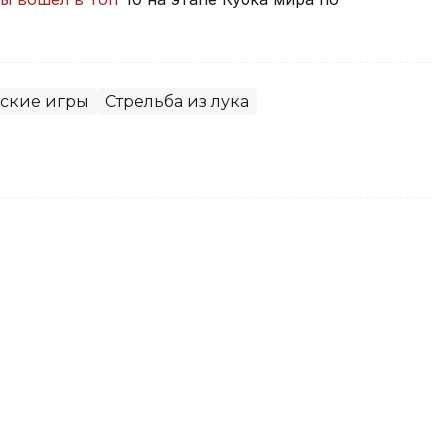
тские игры
Стрельба из лука
тка вышла в полуфинал