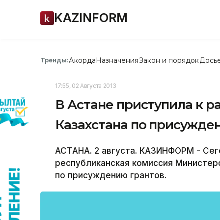
KAZINFORM
Акорда
Назначения
Закон и порядок
Дось
Тренды:
17:55, 02 Августа 2013
В Астане приступила к 
Казахстана по присужде
АСТАНА. 2 августа. КАЗИНФОРМ - Сег
республиканская комиссия Министерс
по присуждению грантов.