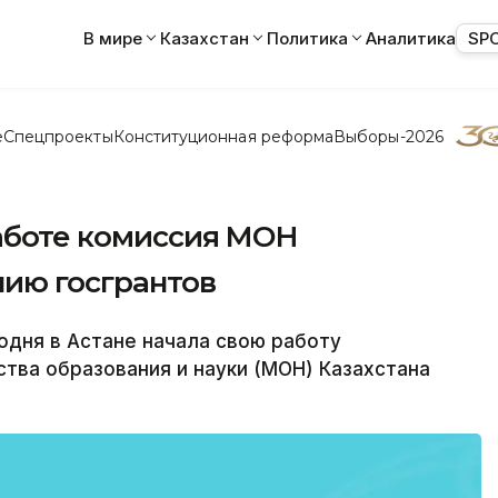
В мире
Казахстан
Политика
Аналитика
SP
е
Спецпроекты
Конституционная реформа
Выборы-2026
работе комиссия МОН
нию госгрантов
одня в Астане начала свою работу
тва образования и науки (МОН) Казахстана