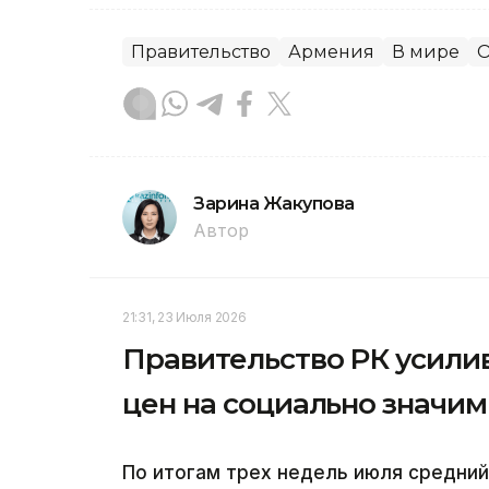
Правительство
Армения
В мире
О
Зарина Жакупова
Автор
21:31, 23 Июля 2026
Правительство РК усили
цен на социально значи
По итогам трех недель июля средний