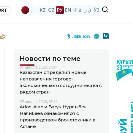
KZ
QZ
РУ
EN
中文
ق ز
ЎЗ
ORT
Новости по теме
07 августа 2026, 21:31
Казахстан определил новые
направления торгово-
экономического сотрудничества с
рядом стран
07 августа 2026, 16:42
Arlan, Alan и Barys: Нурлыбек
Налибаев ознакомился с
производством бронетехники в
Астане