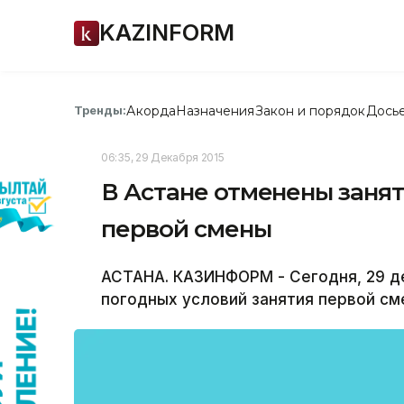
KAZINFORM
Акорда
Назначения
Закон и порядок
Дось
Тренды:
06:35, 29 Декабря 2015
В Астане отменены занят
первой смены
АСТАНА. КАЗИНФОРМ - Сегодня, 29 де
погодных условий занятия первой сме