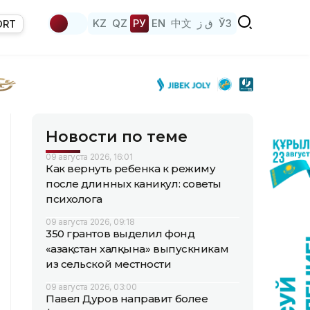
KZ
QZ
РУ
EN
中文
ق ز
ЎЗ
ORT
Новости по теме
09 августа 2026, 16:01
Как вернуть ребенка к режиму
после длинных каникул: советы
психолога
09 августа 2026, 09:18
350 грантов выделил фонд
«Қазақстан халқына» выпускникам
из сельской местности
09 августа 2026, 03:00
Павел Дуров направит более