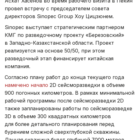
Асхат Хасенов во время рабочего визита в Пекин
провел встречу с председателем совета
директоров Sinopec Group Хоу Цицзюнем.
Sinopec выступает стратегическим партнером
КМГ по разведочному проекту «Березовский»
в Западно-Казахстанской области. Проект
реализуется на основе 50/50, при этом
разведочный этап финансирует китайская
компания.
Согласно плану работ до конца текущего года
намечено начало
2D сейсморазведки в объеме
900 погонных километров. В рамках минимальной
рабочей программы после сейсморазведки 2D
также запланированы работы по сейсморазведке
3D в объеме 300 квадратных километров
для более детального планирования перед
бурением сложной сверхглубокой скважины.
Данная скважина будет глубиной 7000 метров