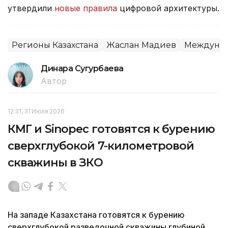
утвердили
новые правила
цифровой архитектуры.
Регионы Казахстана
Жаслан Мадиев
Междунар
Динара Сугурбаева
Автор
12:31, 31 Июля 2026
КМГ и Sinopec готовятся к бурению
сверхглубокой 7-километровой
скважины в ЗКО
На западе Казахстана готовятся к бурению
сверхглубокой разведочной скважины глубиной