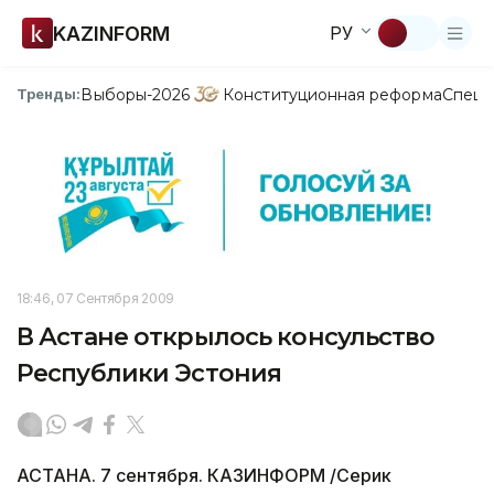
KAZINFORM
РУ
Выборы-2026
Конституционная реформа
Спецп
Тренды:
18:46, 07 Сентября 2009
В Астане открылось консульство
Республики Эстония
АСТАНА. 7 сентября. КАЗИНФОРМ /Серик