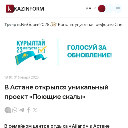
KAZINFORM
РУ
Выборы-2026
Конституционная реформа
Спецп
Тренды:
18:10, 31 Января 2025
В Астане открылся уникальный
проект «Поющие скалы»
В семейном центре отдыха «Ailand» в Астане